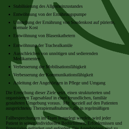
Stabilisierung des Allgemeinzustandes
Entwöhnung von der Ernährungspumpe
Umstellung der Ernährung von Sondenkost auf pürierte,
normale Kost
Entwöhnung von Blasenkathetern
Entwöhnung der Trachealkanüle
Ausschleichen von unnötigen und sedierenden
Medikamenten
Verbesserung der Mobilisationsfähigkeit
Verbesserung der Kommunikationsfähigkeit
Anleitung der Angehörigen in Pflege und Umgang
Die Erreichung dieser Ziele setzt einen strukturierten und
organisierten Tagesablauf in einer freundlichen, familiär
gestalteten Umgebung voraus. Mit speziell auf den Patienten
ausgerichteten Therapiemaßnahmen, die in regelmäßigen
Fallbesprechungen im Team festgelegt werden, wird jeder
Patient in seinen individuellen Bedürfnissen, Erfordernissen und
Potenzialen gefördert und gefordert. Die Angehörigen sind zu