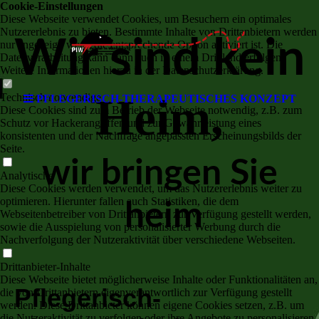
Cookie-Einstellungen
Diese Webseite verwendet Cookies, um Besuchern ein optimales
Nutzererlebnis zu bieten. Bestimmte Inhalte von Drittanbietern werden
Wir sind kein
nur angezeigt, wenn die entsprechende Option aktiviert ist. Die
Datenverarbeitung kann dann auch in einem Drittland erfolgen.
Weitere Informationen hierzu in der Datenschutzerklärung.
Heim,
Technisch notwendige
PFLEGERISCH-THERAPEUTISCHES KONZEPT
Diese Cookies sind zum Betrieb der Webseite notwendig, z.B. zum
Schutz vor Hackerangriffen und zur Gewährleistung eines
konsistenten und der Nachfrage angepassten Erscheinungsbilds der
Seite.
wir bringen Sie
Analytische
Diese Cookies werden verwendet, um das Nutzererlebnis weiter zu
optimieren. Hierunter fallen auch Statistiken, die dem
heim
Webseitenbetreiber von Drittanbietern zur Verfügung gestellt werden,
sowie die Ausspielung von personalisierter Werbung durch die
Nachverfolgung der Nutzeraktivität über verschiedene Webseiten.
Drittanbieter-Inhalte
Diese Webseite bietet möglicherweise Inhalte oder Funktionalitäten an,
Pflegerisch-
die von Drittanbietern eigenverantwortlich zur Verfügung gestellt
werden. Diese Drittanbieter können eigene Cookies setzen, z.B. um
die Nutzeraktivität zu verfolgen oder ihre Angebote zu personalisieren