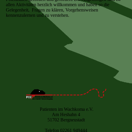
allen Aktivitäten herzlich willkommen und haben so die
Gelegenheit, Fragen zu klären, Vorgehensweisen
kennenzulernen und zu verstehen.
Patienten im Wachkoma e.V.
Am Heshahn 4
51702 Bergneustadt
Telefon 02261 949444