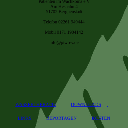
Patienten im Wachkoma e.V.
Am Heshahn 4
51702 Bergneustadt
Telefon 02261 949444
Mobil 0171 1904142
info@piw-ev.de
WASSERTHERAPIE
DOWNLOADS
LINKS
REPORTAGEN
KOSTEN