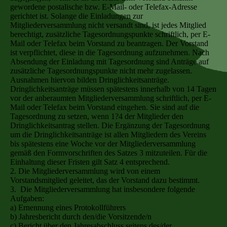
gewordene postalische bzw. E-Mail- oder Telefax-Adresse
gerichtet ist. Solange die Einladungen zur
Mitgliederversammlung nicht versandt sind, ist jedes Mitglied
berechtigt, zusätzliche Tagesordnungspunkte schriftlich, per E-
Mail oder Telefax beim Vorstand zu beantragen. Der Vorstand
ist verpflichtet, diese in die Tagesordnung aufzunehmen. Nach
Absendung der Einladung mit Tagesordnung sind Anträge auf
zusätzliche Tagesordnungspunkte nicht mehr zugelassen.
Ausnahmen hiervon bilden Dringlichkeitsanträge.
Dringlichkeitsanträge müssen spätestens innerhalb von 14 Tagen
vor der anberaumten Mitgliederversammlung schriftlich, per E-
Mail oder Telefax beim Vorstand eingehen. Sie sind auf die
Tagesordnung zu setzen, wenn 1?4 der Mitglieder den
Dringlichkeitsantrag stellen. Die Ergänzung der Tagesordnung
um die Dringlichkeitsanträge ist allen Mitgliedern des Vereins
bis spätestens eine Woche vor der Mitgliederversammlung
gemäß den Formvorschriften des Satzes 3 mitzuteilen. Für die
Einhaltung dieser Fristen gilt Satz 4 entsprechend.
2. Die Mitgliederversammlung wird von einem
Vorstandsmitglied geleitet, das der Vorstand dazu bestimmt.
3. Die Mitgliederversammlung hat insbesondere folgende
Aufgaben:
a) Ernennung eines Protokollführers
b) Jahresbericht durch den/die Vorsitzende/n
c) Bericht über den Jahresabschluss seitens des/der