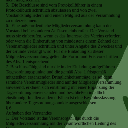
5. Die Beschlüsse sind vom Protokollführer in einem
Protokollbuch schriftlich abzufassen und von zwei
Vorstandsmitgliedern und einem Mitglied aus der Versammlung
zu unterzeichnen.
6. Eine außerordentliche Mitgliederversammlung kann der
Vorstand bei besonderen Anlässen einberufen. Der Vorstand
muss sie einberufen, wenn es das Interesse des Vereins erfordert
oder wenn die Einberufung von mindestens einem Zehntel der
Vereinsmitglieder schriftlich und unter Angabe des Zweckes und
der Gründe verlangt wird. Für die Einladung zu dieser
Mitgliederversammlung gelten die Form- und Fristvorschriften
des Abs. 1 entsprechend.
7. Beschlussfähig sind nur die in der Einladung aufgeführten
Tagesordnungspunkte und die gemäß Abs. 1 fristgemäß
mitgeteilten ergänzenden Dringlichkeitsanträge, es sei denn,
sämtliche Vereinsmitglieder sind auf der Mitgliederversammlung
anwesend, erklären sich einstimmig mit einer Ergänzung der
Tagesordnung einverstanden und beschließen inhaltlich
einstimmig. In allen anderen Fällen ist eine Beschlussfassung
über andere Tagesordnungspunkte ausgeschlossen.
§ 6
Aufgaben des Vorstandes
1. Der Vorstand ist das Vereinsorgan, das durch die
Mitgliederversammlung mit der verantwortlichen Leitung des