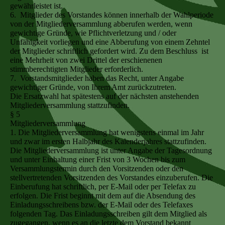
gewährleistet ist.
6. Mitglieder des Vorstandes können innerhalb der Wahlperiode
von der Mitgliederversammlung abberufen werden, wenn
gewichtige Gründe, wie Pflichtverletzung und / oder
Unfähigkeit vorliegen und eine Abberufung von einem Zehntel
der Mitglieder schriftlich gefordert wird. Zu dem Beschluss ist
eine Mehrheit von zwei Drittel der erschienenen
stimmberechtigten Mitglieder erforderlich.
7. Vorstandsmitglieder haben das Recht, unter Angabe
gewichtiger Gründe, von Ihrem Amt zurückzutreten.
Die Ersatzwahl hat spätestens auf der nächsten anstehenden
Mitgliederversammlung stattzufinden.
§ 5
Mitgliederversammlung
1. Die Mitgliederversammlung hat wenigstens einmal im Jahr
und zwar im ersten Halbjahr des Kalenderjahres stattzufinden.
Die Mitgliederversammlung ist unter Angabe der Tagesordnung
und unter Einhaltung einer Frist von 3 Wochen bis zum
Versammlungstermin durch den Vorsitzenden oder den
stellvertretenden Vorsitzenden des Vorstandes einzuberufen. Die
Einberufung hat schriftlich, per E-Mail oder per Telefax zu
erfolgen. Die Frist beginnt mit dem auf die Absendung des
Einladungsschreibens bzw. der E-Mail oder des Telefaxes
folgenden Tag. Das Einladungsschreiben gilt dem Mitglied als
zugegangen, wenn es an die letzte dem Vorstand bekannt