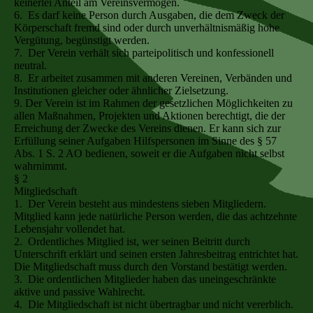
keinerlei Anteil am Vereinsvermögen.
6. Es darf keine Person durch Ausgaben, die dem Zweck der
Körperschaft fremd sind oder durch unverhältnismäßig hohe
Vergütung, begünstigt werden.
7. Der Verein verhält sich parteipolitisch und konfessionell
neutral.
8. Er arbeitet zusammen mit anderen Vereinen, Verbänden und
Institutionen gleicher oder ähnlicher Zielsetzung.
9. Der Verein ist im Rahmen der gesetzlichen Möglichkeiten zu
allen Maßnahmen, Projekten und Aktionen berechtigt, die der
Erreichung der Zwecke des Vereins dienen. Er kann sich zur
Erfüllung seiner Aufgaben Hilfspersonen im Sinne des § 57
Abs. 1 S. 2 AO bedienen, soweit er die Aufgaben nicht selbst
wahrnimmt.
§ 2
Mitgliedschaft
1. Der Verein besteht aus mindestens sieben Mitgliedern.
Mitglied kann jede natürliche Person werden, die das achtzehnte
Lebensjahr vollendet hat.
2. Ordentliches Mitglied ist, wer seinen Beitritt durch
Unterschrift erklärt und seinen ersten Jahresbeitrag entrichtet hat.
Die Mitgliedschaft muss durch den Vorstand bestätigt werden.
3. Die ordentlichen Mitglieder haben das uneingeschränkte
aktive und passive Wahlrecht.
4. Die Mitgliedschaft ist nicht übertragbar und nicht vererblich.