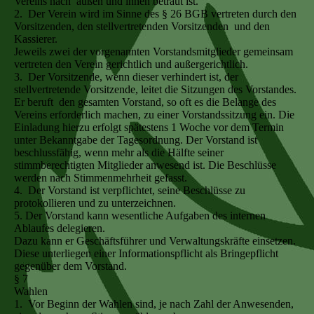
Vereins nach außen und innen betraut ist.
2. Der Verein wird im Sinne des § 26 BGB vertreten durch den
Vorsitzenden, den stellvertretenden Vorsitzenden und den
Kassierer.
Jeweils zwei der vorgenannten Vorstandsmitglieder gemeinsam
vertreten den Verein gerichtlich und außergerichtlich.
3. Der Vorsitzende, wenn dieser verhindert ist, der
stellvertretende Vorsitzende, leitet die Sitzungen des Vorstandes.
Er beruft den gesamten Vorstand, so oft es die Belange des
Vereins erforderlich machen, zu einer Vorstandssitzung ein. Die
Einladung hierzu erfolgt spätestens 1 Woche vor dem Termin
unter Bekanntgabe der Tagesordnung. Der Vorstand ist
beschlussfähig, wenn mehr als die Hälfte seiner
stimmberechtigten Mitglieder anwesend ist. Die Beschlüsse
werden nach Stimmenmehrheit gefasst.
4. Der Vorstand ist verpflichtet, seine Beschlüsse zu
protokollieren und zu unterzeichnen.
5. Der Vorstand kann wesentliche Aufgaben des internen
Ablaufes delegieren.
Dazu kann er Geschäftsführer und Verwaltungskräfte einsetzen.
Diese unterliegen einer Informationspflicht als Bringepflicht
gegenüber dem Vorstand.
§ 7
Wahlen
1. Vor Beginn der Wahlen sind, je nach Zahl der Anwesenden,