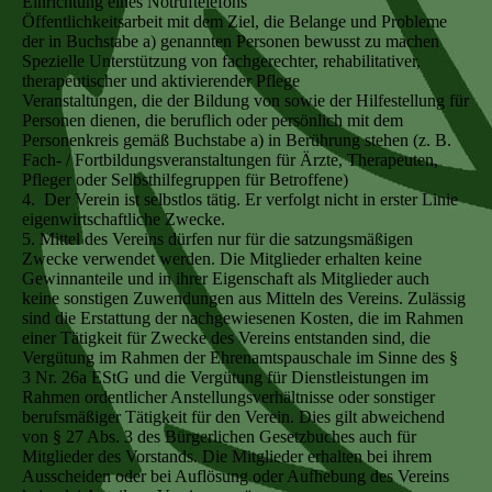
Einrichtung eines Notruftelefons
Öffentlichkeitsarbeit mit dem Ziel, die Belange und Probleme
der in Buchstabe a) genannten Personen bewusst zu machen
Spezielle Unterstützung von fachgerechter, rehabilitativer,
therapeutischer und aktivierender Pflege
Veranstaltungen, die der Bildung von sowie der Hilfestellung für
Personen dienen, die beruflich oder persönlich mit dem
Personenkreis gemäß Buchstabe a) in Berührung stehen (z. B.
Fach- / Fortbildungsveranstaltungen für Ärzte, Therapeuten,
Pfleger oder Selbsthilfegruppen für Betroffene)
4. Der Verein ist selbstlos tätig. Er verfolgt nicht in erster Linie
eigenwirtschaftliche Zwecke.
5. Mittel des Vereins dürfen nur für die satzungsmäßigen
Zwecke verwendet werden. Die Mitglieder erhalten keine
Gewinnanteile und in ihrer Eigenschaft als Mitglieder auch
keine sonstigen Zuwendungen aus Mitteln des Vereins. Zulässig
sind die Erstattung der nachgewiesenen Kosten, die im Rahmen
einer Tätigkeit für Zwecke des Vereins entstanden sind, die
Vergütung im Rahmen der Ehrenamtspauschale im Sinne des §
3 Nr. 26a EStG und die Vergütung für Dienstleistungen im
Rahmen ordentlicher Anstellungsverhältnisse oder sonstiger
berufsmäßiger Tätigkeit für den Verein. Dies gilt abweichend
von § 27 Abs. 3 des Bürgerlichen Gesetzbuches auch für
Mitglieder des Vorstands. Die Mitglieder erhalten bei ihrem
Ausscheiden oder bei Auflösung oder Aufhebung des Vereins