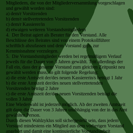
Mitgliedern, die von der Mitgliederversammlung vorgeschlagen
und gewählt worden sind:
a) dem/r Vorsitzenden
b) dem/r stellvertretenden Vorsitzenden
c) dem/r Kassierer/in
d) etwaigen weiteren Vorstandsmitgliedern
4. Der Beirat agiert als Berater für den Vorstand. Alle
Beschlüsse des Beirates sind von einem Protokollführer
schriftlich abzufassen und dem Vorstand ggfs. zur
Kenntnisnahme vorzulegen.
5. Die Vorstandsmitglieder werden bei regelmäßigem Verlauf
jeweils für die Dauer von 3 Jahren gewählt. Tritt allerdings der
Fall ein, dass der gesamte Vorstand zum gleichen Zeitpunkt neu
gewählt werden muss, so gilt folgende Regelung:
a) die erste Amtszeit der/des neuen Kassiererin/s beträgt 1 Jahr
b) die erste Amtszeit der/des neuen stellvertretenden
Vorsitzenden beträgt 2 Jahre
c) die erste Amtszeit der/des neuen Vorsitzenden beträgt die
vollen 3 Jahre.
Eine Wiederwahl ist jederzeit möglich. Ab der zweiten Amtszeit
gilt dann die Dauer von 3 Jahren unabhängig von der in das Amt
gewählten Person.
Durch diesen Wahlzyklus soll sichergestellt sein, dass jedem
Vorstand mindestens ein Mitglied aus dem vorherigen Vorstand
angehört und damit eine kontinuierliche Vorstandsarbeit