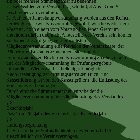
ein oder mehrere Stimmenzähler zu benennen.
2. Bei Wahlen zum Vorstand ist, wie in § 4 Abs. 3 und 5
beschrieben, zu verfahren.
3. Auf jeder Jahreshauptversammlung werden aus den Reihen
der Mitglieder zwei Kassenprüfer gewählt, welche weder dem
Vorstand, noch einem vom Vorstand berufenen Gremium
angehören dürfen und nicht Angestellte des Vereins sein können.
Sie haben die Aufgabe, vor der nächsten
Mitgliederversammlung eine Revision der Vereinskasse, der
Bücher und Belege vorzunehmen, sich von der
ordnungsgemäßen Buch- und Kassenführung zu überzeugen
und der Mitgliederversammlung ihr Prüfungsergebnis
mitzuteilen. Wiederwahl ist beliebig oft möglich.
Nach Bestätigung der ordnungsgemäßen Buch- und
Kassenführung ist von den Kassenprüfern die Entlastung des
Vorstandes zu beantragen.
Durch einfache Stimmenmehrheit entscheidet die
Mitgliederversammlung über die Entlastung des Vorstandes.
§ 8
Geschäftsjahr
Das Geschäftsjahr des Vereins ist das Kalenderjahr.
§ 9
Haftungsbegrenzung
1. Für sämtliche Verbindlichkeiten des Vereins haftet
ausschließlich das Vereinsvermögen.