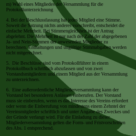
m) Wahl eines Mitgliedes der Versammlung für die
Protokollunterzeichnung
4. Bei der Beschlussfassung hat jedes Mitglied eine Stimme.
Soweit die Satzung nichts anderes vorschreibt, entscheidet die
einfache Mehrheit. Bei Stimmengleichheit ist der Antrag
abgelehnt. Die Mehrheit ist nur nach der Zahl der abgegebenen
Ja- und Nein-Stimmen der anwesenden Mitglieder zu
berechnen. Enthaltungen und ungültige Stimmabgaben werden
nicht mitgerechnet.
5. Die Beschlüsse sind vom Protokollführer in einem
Protokollbuch schriftlich abzufassen und von zwei
Vorstandsmitgliedern und einem Mitglied aus der Versammlung
zu unterzeichnen.
6. Eine außerordentliche Mitgliederversammlung kann der
Vorstand bei besonderen Anlässen einberufen. Der Vorstand
muss sie einberufen, wenn es das Interesse des Vereins erfordert
oder wenn die Einberufung von mindestens einem Zehntel der
Vereinsmitglieder schriftlich und unter Angabe des Zweckes und
der Gründe verlangt wird. Für die Einladung zu dieser
Mitgliederversammlung gelten die Form- und Fristvorschriften
des Abs. 1 entsprechend.