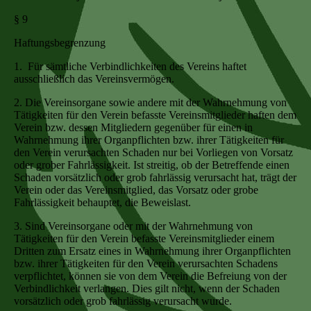
§ 9
Haftungsbegrenzung
1. Für sämtliche Verbindlichkeiten des Vereins haftet
ausschließlich das Vereinsvermögen.
2. Die Vereinsorgane sowie andere mit der Wahrnehmung von
Tätigkeiten für den Verein befasste Vereinsmitglieder haften dem
Verein bzw. dessen Mitgliedern gegenüber für einen in
Wahrnehmung ihrer Organpflichten bzw. ihrer Tätigkeiten für
den Verein verursachten Schaden nur bei Vorliegen von Vorsatz
oder grober Fahrlässigkeit. Ist streitig, ob der Betreffende einen
Schaden vorsätzlich oder grob fahrlässig verursacht hat, trägt der
Verein oder das Vereinsmitglied, das Vorsatz oder grobe
Fahrlässigkeit behauptet, die Beweislast.
3. Sind Vereinsorgane oder mit der Wahrnehmung von
Tätigkeiten für den Verein befasste Vereinsmitglieder einem
Dritten zum Ersatz eines in Wahrnehmung ihrer Organpflichten
bzw. ihrer Tätigkeiten für den Verein verursachten Schadens
verpflichtet, können sie von dem Verein die Befreiung von der
Verbindlichkeit verlangen. Dies gilt nicht, wenn der Schaden
vorsätzlich oder grob fahrlässig verursacht wurde.