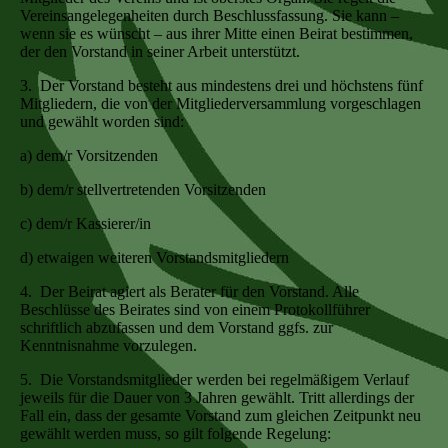
Vereinsangelegenheiten durch Beschlussfassung. Sie kann –
wenn sie es wünscht – aus ihrer Mitte einen Beirat bestimmen,
der den Vorstand in seiner Arbeit unterstützt.
3. Der Vorstand besteht aus mindestens drei und höchstens fünf
Mitgliedern, die von der Mitgliederversammlung vorgeschlagen
und gewählt worden sind:
a) dem/r Vorsitzenden
b) dem/r stellvertretenden Vorsitzenden
c) dem/r Kassierer/in
d) etwaigen weiteren Vorstandsmitgliedern
4. Der Beirat agiert als Berater für den Vorstand. Alle
Beschlüsse des Beirates sind von einem Protokollführer
schriftlich abzufassen und dem Vorstand ggfs. zur
Kenntnisnahme vorzulegen.
5. Die Vorstandsmitglieder werden bei regelmäßigem Verlauf
jeweils für die Dauer von 3 Jahren gewählt. Tritt allerdings der
Fall ein, dass der gesamte Vorstand zum gleichen Zeitpunkt neu
gewählt werden muss, so gilt folgende Regelung: