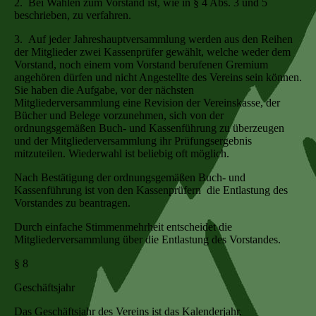
2. Bei Wahlen zum Vorstand ist, wie in § 4 Abs. 3 und 5
beschrieben, zu verfahren.
3. Auf jeder Jahreshauptversammlung werden aus den Reihen
der Mitglieder zwei Kassenprüfer gewählt, welche weder dem
Vorstand, noch einem vom Vorstand berufenen Gremium
angehören dürfen und nicht Angestellte des Vereins sein können.
Sie haben die Aufgabe, vor der nächsten
Mitgliederversammlung eine Revision der Vereinskasse, der
Bücher und Belege vorzunehmen, sich von der
ordnungsgemäßen Buch- und Kassenführung zu überzeugen
und der Mitgliederversammlung ihr Prüfungsergebnis
mitzuteilen. Wiederwahl ist beliebig oft möglich.
Nach Bestätigung der ordnungsgemäßen Buch- und
Kassenführung ist von den Kassenprüfern die Entlastung des
Vorstandes zu beantragen.
Durch einfache Stimmenmehrheit entscheidet die
Mitgliederversammlung über die Entlastung des Vorstandes.
§ 8
Geschäftsjahr
Das Geschäftsjahr des Vereins ist das Kalenderjahr.