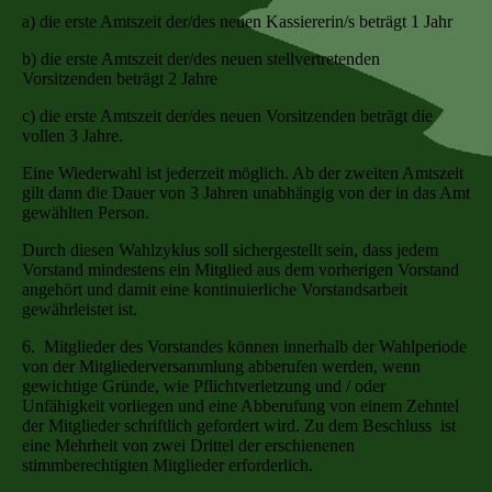
a) die erste Amtszeit der/des neuen Kassiererin/s beträgt 1 Jahr
b) die erste Amtszeit der/des neuen stellvertretenden
Vorsitzenden beträgt 2 Jahre
c) die erste Amtszeit der/des neuen Vorsitzenden beträgt die
vollen 3 Jahre.
Eine Wiederwahl ist jederzeit möglich. Ab der zweiten Amtszeit
gilt dann die Dauer von 3 Jahren unabhängig von der in das Amt
gewählten Person.
Durch diesen Wahlzyklus soll sichergestellt sein, dass jedem
Vorstand mindestens ein Mitglied aus dem vorherigen Vorstand
angehört und damit eine kontinuierliche Vorstandsarbeit
gewährleistet ist.
6. Mitglieder des Vorstandes können innerhalb der Wahlperiode
von der Mitgliederversammlung abberufen werden, wenn
gewichtige Gründe, wie Pflichtverletzung und / oder
Unfähigkeit vorliegen und eine Abberufung von einem Zehntel
der Mitglieder schriftlich gefordert wird. Zu dem Beschluss ist
eine Mehrheit von zwei Drittel der erschienenen
stimmberechtigten Mitglieder erforderlich.