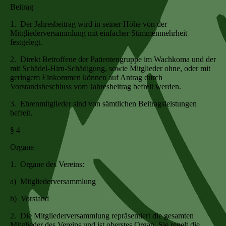
Beitrag
1. Der Jahresbeitrag wird in seiner Höhe von der
Mitgliederversammlung mit einfacher Stimmenmehrheit
festgelegt.
2. Direkt Betroffene der Patientengruppe im Wachkoma und der
mit Schädel-Hirn-Schädigung, sowie Mitglieder ohne, oder mit
geringem Einkommen können auf Antrag durch
Vorstandsbeschluss vom Jahresbeitrag befreit werden.
3. Ehrenmitglieder sind von sämtlichen Beitragsleistungen
befreit.
§ 4
Organe
1. Organe des Vereins:
a) Mitgliederversammlung
b) Vorstand
2. Die Mitgliederversammlung repräsentiert die gesamten
Mitglieder des Vereins und ist oberstes Organ. Sie regelt die