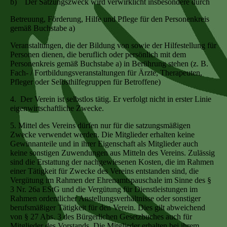
b) Der Satzungszweck wird verwirklicht insbesondere durch
Betreuung, Förderung, Hilfe und Pflege für den Personenkreis
gemäß Buchstabe a)
Veranstaltungen, die der Bildung von sowie der Hilfestellung für
Personen dienen, die beruflich oder persönlich mit dem
Personenkreis gemäß Buchstabe a) in Berührung stehen (z. B.
Fach- / Fortbildungsveranstaltungen für Ärzte, Therapeuten,
Pfleger oder Selbsthilfegruppen für Betroffene)
4. Der Verein ist selbstlos tätig. Er verfolgt nicht in erster Linie
eigenwirtschaftliche Zwecke.
5. Mittel des Vereins dürfen nur für die satzungsmäßigen
Zwecke verwendet werden. Die Mitglieder erhalten keine
Gewinnanteile und in ihrer Eigenschaft als Mitglieder auch
keine sonstigen Zuwendungen aus Mitteln des Vereins. Zulässig
sind die Erstattung der nachgewiesenen Kosten, die im Rahmen
einer Tätigkeit für Zwecke des Vereins entstanden sind, die
Vergütung im Rahmen der Ehrenamtspauschale im Sinne des §
3 Nr. 26a EStG und die Vergütung für Dienstleistungen im
Rahmen ordentlicher Anstellungsverhältnisse oder sonstiger
berufsmäßiger Tätigkeit für den Verein. Dies gilt abweichend
von § 27 Abs. 3 des Bürgerlichen Gesetzbuches auch für
Mitglieder des Vorstands. Die Mitglieder erhalten bei ihrem