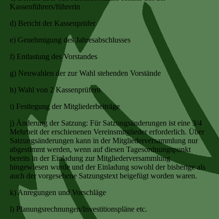
Kassenführers/führerin
d) Bericht der Kassenprüfer
e) Genehmigung des Jahresabschlusses
f) Entlastung des Vorstandes
g) Neuwahlen der zur Wahl stehenden Vorstände
h) Wahl von 2 Kassenprüfern
i) Festlegung der Mitgliederbeiträge
j) Änderung der Satzung: Für Satzungsänderungen ist eine 3/4
Mehrheit der erschienenen Vereinsmitglieder erforderlich. Über
Satzungsänderungen kann in der Mitgliederversammlung nur
abgestimmt werden, wenn auf diesen Tagesordnungspunkt
bereits in der Einladung zur Mitgliederversammlung
hingewiesen wurde und der Einladung sowohl der bisherige als
auch der vorgesehene Satzungstext beigefügt worden waren.
k) Anregungen und Vorschläge
l) Planungsrechnungen/Investitionspläne etc.