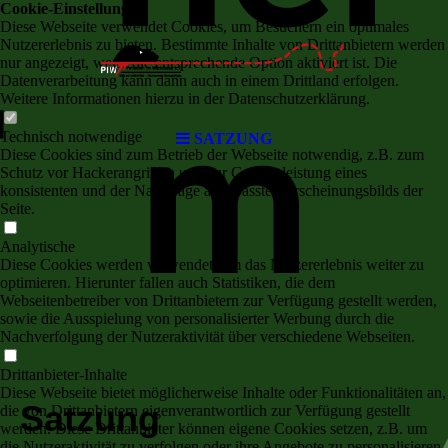
Cookie-Einstellungen
Diese Webseite verwendet Cookies, um Besuchern ein optimales
Nutzererlebnis zu bieten. Bestimmte Inhalte von Drittanbietern werden
nur angezeigt, wenn die entsprechende Option aktiviert ist. Die
Datenverarbeitung kann dann auch in einem Drittland erfolgen.
Weitere Informationen hierzu in der Datenschutzerklärung.
m
Technisch notwendige
SATZUNG
Diese Cookies sind zum Betrieb der Webseite notwendig, z.B. zum
Schutz vor Hackerangriffen und zur Gewährleistung eines
konsistenten und der Nachfrage angepassten Erscheinungsbilds der
Seite.
Analytische
Diese Cookies werden verwendet, um das Nutzererlebnis weiter zu
optimieren. Hierunter fallen auch Statistiken, die dem
Webseitenbetreiber von Drittanbietern zur Verfügung gestellt werden,
sowie die Ausspielung von personalisierter Werbung durch die
Nachverfolgung der Nutzeraktivität über verschiedene Webseiten.
Drittanbieter-Inhalte
Diese Webseite bietet möglicherweise Inhalte oder Funktionalitäten an,
Satzung
die von Drittanbietern eigenverantwortlich zur Verfügung gestellt
werden. Diese Drittanbieter können eigene Cookies setzen, z.B. um
die Nutzeraktivität zu verfolgen oder ihre Angebote zu personalisieren