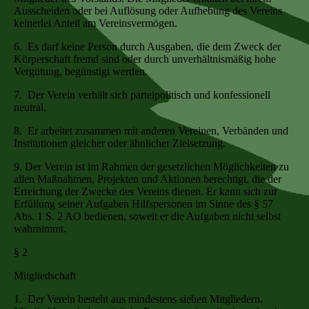
Ausscheiden oder bei Auflösung oder Aufhebung des Vereins
keinerlei Anteil am Vereinsvermögen.
6. Es darf keine Person durch Ausgaben, die dem Zweck der
Körperschaft fremd sind oder durch unverhältnismäßig hohe
Vergütung, begünstigt werden.
7. Der Verein verhält sich parteipolitisch und konfessionell
neutral.
8. Er arbeitet zusammen mit anderen Vereinen, Verbänden und
Institutionen gleicher oder ähnlicher Zielsetzung.
9. Der Verein ist im Rahmen der gesetzlichen Möglichkeiten zu
allen Maßnahmen, Projekten und Aktionen berechtigt, die der
Erreichung der Zwecke des Vereins dienen. Er kann sich zur
Erfüllung seiner Aufgaben Hilfspersonen im Sinne des § 57
Abs. 1 S. 2 AO bedienen, soweit er die Aufgaben nicht selbst
wahrnimmt.
§ 2
Mitgliedschaft
1. Der Verein besteht aus mindestens sieben Mitgliedern.