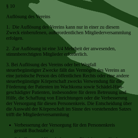
§ 10
Auflösung des Vereins
1. Die Auflösung des Vereins kann nur in einer zu diesem
Zweck einberufenen, außerordentlichen Mitgliederversammlung
erfolgen.
2. Zur Auflösung ist eine 3/4 Mehrheit der anwesenden,
stimmberechtigten Mitglieder erforderlich.
3. Bei Auflösung des Vereins oder bei Wegfall
steuerbegünstigter Zwecke fällt das Vermögen des Vereins an
eine juristische Person des öffentlichen Rechts oder eine andere
steuerbegünstigte Körperschaft zwecks Verwendung für die
Förderung der Patienten im Wachkoma sowie Schädel-Hirn-
geschädigter Patienten, insbesondere für deren Betreuung und
Hilfe, die Schaffung von Einrichtungen oder die Verbesserung
der Versorgung für diesen Personenkreis. Die Entscheidung über
die Auswahl der Körperschaft im Sinne des vorstehenden Satzes
trifft die Mitgliederversammlung
Verbesserung der Versorgung für den Personenkreis
gemäß Buchstabe a)