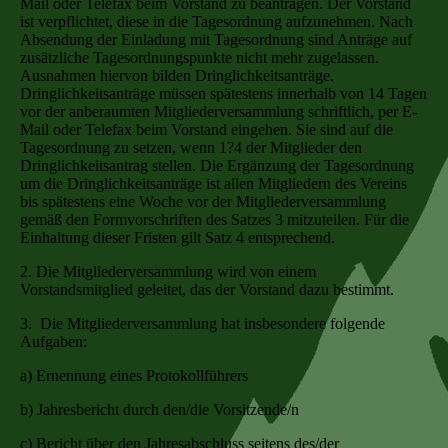
Mail oder Telefax beim Vorstand zu beantragen. Der Vorstand
ist verpflichtet, diese in die Tagesordnung aufzunehmen. Nach
Absendung der Einladung mit Tagesordnung sind Anträge auf
zusätzliche Tagesordnungspunkte nicht mehr zugelassen.
Ausnahmen hiervon bilden Dringlichkeitsanträge.
Dringlichkeitsanträge müssen spätestens innerhalb von 14 Tagen
vor der anberaumten Mitgliederversammlung schriftlich, per E-
Mail oder Telefax beim Vorstand eingehen. Sie sind auf die
Tagesordnung zu setzen, wenn 1?4 der Mitglieder den
Dringlichkeitsantrag stellen. Die Ergänzung der Tagesordnung
um die Dringlichkeitsanträge ist allen Mitgliedern des Vereins
bis spätestens eine Woche vor der Mitgliederversammlung
gemäß den Formvorschriften des Satzes 3 mitzuteilen. Für die
Einhaltung dieser Fristen gilt Satz 4 entsprechend.
2. Die Mitgliederversammlung wird von einem
Vorstandsmitglied geleitet, das der Vorstand dazu bestimmt.
3. Die Mitgliederversammlung hat insbesondere folgende
Aufgaben:
a) Ernennung eines Protokollführers
b) Jahresbericht durch den/die Vorsitzende/n
c) Bericht über den Jahresabschluss seitens des/der