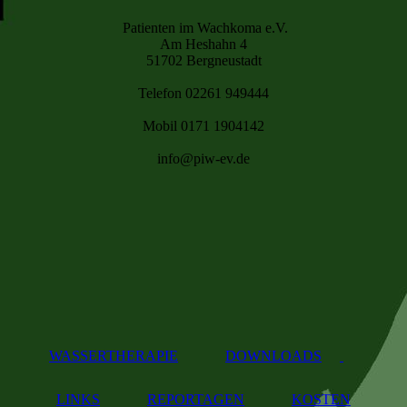
Patienten im Wachkoma e.V.
Am Heshahn 4
51702 Bergneustadt
Telefon 02261 949444
Mobil 0171 1904142
info@piw-ev.de
WASSERTHERAPIE
DOWNLOADS
LINKS
REPORTAGEN
KOSTEN