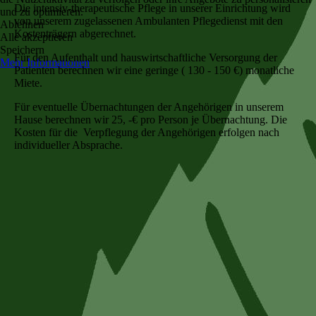
Die intensiv-therapeutische Pflege in unserer Einrichtung wird
und zu optimieren.
von unserem zugelassenen Ambulanten Pflegedienst mit den
Ablehnen
Kostenträgern abgerechnet.
Alle akzeptieren
Speichern
Für den Aufenthalt und hauswirtschaftliche Versorgung der
Mehr Informationen
Patienten berechnen wir eine geringe ( 130 - 150 €) monatliche
Miete.
Für eventuelle Übernachtungen der Angehörigen in unserem
Hause berechnen wir 25, -€ pro Person je Übernachtung. Die
Kosten für die Verpflegung der Angehörigen erfolgen nach
individueller Absprache.