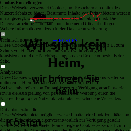
Cookie-Einstellungen
Diese Webseite verwendet Cookies, um Besuchern ein optimales
Nutzererlebnis zu bieten. Bestimmte Inhalte von Drittanbietern werden
nur angezeigt, wenn die entsprechende Option aktiviert ist. Die
Datenverarbeitung kann dann auch in einem Drittland erfolgen.
Weitere Informationen hierzu in der Datenschutzerklärung.
Technisch notwendige
KOSTEN
Wir sind kein
Diese Cookies sind zum Betrieb der Webseite notwendig, z.B. zum
Schutz vor Hackerangriffen und zur Gewährleistung eines
konsistenten und der Nachfrage angepassten Erscheinungsbilds der
Heim,
Seite.
Analytische
wir bringen Sie
Diese Cookies werden verwendet, um das Nutzererlebnis weiter zu
optimieren. Hierunter fallen auch Statistiken, die dem
Webseitenbetreiber von Drittanbietern zur Verfügung gestellt werden,
heim
sowie die Ausspielung von personalisierter Werbung durch die
Nachverfolgung der Nutzeraktivität über verschiedene Webseiten.
Drittanbieter-Inhalte
Diese Webseite bietet möglicherweise Inhalte oder Funktionalitäten an,
Kosten
die von Drittanbietern eigenverantwortlich zur Verfügung gestellt
werden. Diese Drittanbieter können eigene Cookies setzen, z.B. um
die Nutzeraktivität zu verfolgen oder ihre Angebote zu personalisieren