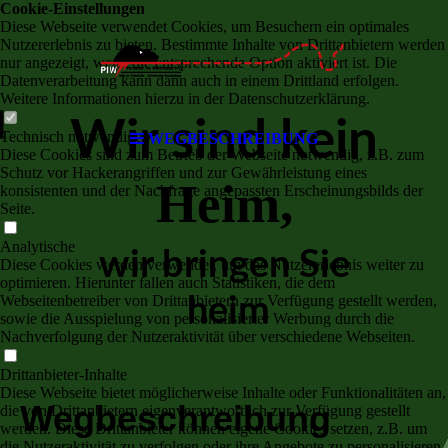
Cookie-Einstellungen
Diese Webseite verwendet Cookies, um Besuchern ein optimales
Nutzererlebnis zu bieten. Bestimmte Inhalte von Drittanbietern werden
nur angezeigt, wenn die entsprechende Option aktiviert ist. Die
Datenverarbeitung kann dann auch in einem Drittland erfolgen.
Weitere Informationen hierzu in der Datenschutzerklärung.
Wir sind kein
Technisch notwendige
WEGBESCHREIBUNG
Diese Cookies sind zum Betrieb der Webseite notwendig, z.B. zum
Schutz vor Hackerangriffen und zur Gewährleistung eines
Heim,
konsistenten und der Nachfrage angepassten Erscheinungsbilds der
Seite.
Analytische
wir bringen Sie
Diese Cookies werden verwendet, um das Nutzererlebnis weiter zu
optimieren. Hierunter fallen auch Statistiken, die dem
Webseitenbetreiber von Drittanbietern zur Verfügung gestellt werden,
heim
sowie die Ausspielung von personalisierter Werbung durch die
Nachverfolgung der Nutzeraktivität über verschiedene Webseiten.
Drittanbieter-Inhalte
Diese Webseite bietet möglicherweise Inhalte oder Funktionalitäten an,
Wegbeschreibung
die von Drittanbietern eigenverantwortlich zur Verfügung gestellt
werden. Diese Drittanbieter können eigene Cookies setzen, z.B. um
die Nutzeraktivität zu verfolgen oder ihre Angebote zu personalisieren