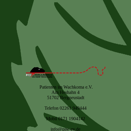
Patienten im Wachkoma e.V.
Am Heshahn 4
51702 Bergneustadt
Telefon 02261 949444
Mobil 0171 1904142
info@piw-ev.de