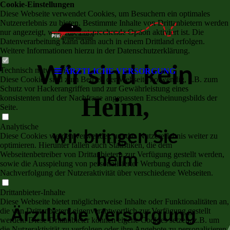
Cookie-Einstellungen
Diese Webseite verwendet Cookies, um Besuchern ein optimales
Nutzererlebnis zu bieten. Bestimmte Inhalte von Drittanbietern werden
nur angezeigt, wenn die entsprechende Option aktiviert ist. Die
Datenverarbeitung kann dann auch in einem Drittland erfolgen.
Weitere Informationen hierzu in der Datenschutzerklärung.
Wir sind kein
Technisch notwendige
ÄRZTLICHE VERSORGUNG
Diese Cookies sind zum Betrieb der Webseite notwendig, z.B. zum
Schutz vor Hackerangriffen und zur Gewährleistung eines
Heim,
konsistenten und der Nachfrage angepassten Erscheinungsbilds der
Seite.
Analytische
wir bringen Sie
Diese Cookies werden verwendet, um das Nutzererlebnis weiter zu
optimieren. Hierunter fallen auch Statistiken, die dem
Webseitenbetreiber von Drittanbietern zur Verfügung gestellt werden,
heim
sowie die Ausspielung von personalisierter Werbung durch die
Nachverfolgung der Nutzeraktivität über verschiedene Webseiten.
Drittanbieter-Inhalte
Diese Webseite bietet möglicherweise Inhalte oder Funktionalitäten an,
Ärztliche Versorgung
die von Drittanbietern eigenverantwortlich zur Verfügung gestellt
werden. Diese Drittanbieter können eigene Cookies setzen, z.B. um
die Nutzeraktivität zu verfolgen oder ihre Angebote zu personalisieren