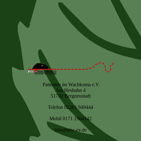
Patienten im Wachkoma e.V.
Am Heshahn 4
51702 Bergneustadt
Telefon 02261 949444
Mobil 0171 1904142
info@piw-ev.de