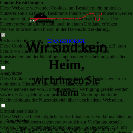
Cookie-Einstellungen
Diese Webseite verwendet Cookies, um Besuchern ein optimales
Nutzererlebnis zu bieten. Bestimmte Inhalte von Drittanbietern werden
nur angezeigt, wenn die entsprechende Option aktiviert ist. Die
Datenverarbeitung kann dann auch in einem Drittland erfolgen.
Weitere Informationen hierzu in der Datenschutzerklärung.
Technisch notwendige
ANGEHÖRIGE
Wir sind kein
Diese Cookies sind zum Betrieb der Webseite notwendig, z.B. zum
Schutz vor Hackerangriffen und zur Gewährleistung eines
konsistenten und der Nachfrage angepassten Erscheinungsbilds der
Heim,
Seite.
Analytische
wir bringen Sie
Diese Cookies werden verwendet, um das Nutzererlebnis weiter zu
optimieren. Hierunter fallen auch Statistiken, die dem
Webseitenbetreiber von Drittanbietern zur Verfügung gestellt werden,
heim
sowie die Ausspielung von personalisierter Werbung durch die
Nachverfolgung der Nutzeraktivität über verschiedene Webseiten.
Drittanbieter-Inhalte
Diese Webseite bietet möglicherweise Inhalte oder Funktionalitäten an,
Angehörige
die von Drittanbietern eigenverantwortlich zur Verfügung gestellt
werden. Diese Drittanbieter können eigene Cookies setzen, z.B. um
Die Angehörigen werden in die Pflege einbezogen und im
die Nutzeraktivität zu verfolgen oder ihre Angebote zu personalisieren