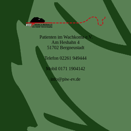
Patienten im Wachkoma e.V.
Am Heshahn 4
51702 Bergneustadt
Telefon 02261 949444
Mobil 0171 1904142
info@piw-ev.de