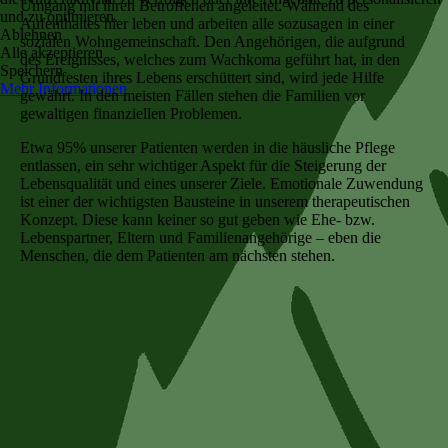
Umgang mit ihren Betroffenen angeleitet. Während des
und zu optimieren.
Aufenthaltes hier leben und arbeiten alle sozusagen in einer
Ablehnen
sozialen Wohngemeinschaft. Den Angehörigen, die aufgrund
Alle akzeptieren
des Ereignisses, welches zum Wachkoma geführt hat, in den
Speichern
Grundfesten ihres Lebens erschüttert sind, wird jede Hilfe
Mehr Informationen
gewährt. In den meisten Fällen stehen die Familien vor
gewaltigen finanziellen Problemen.
Etwa 95% unserer Patienten werden in die häusliche Pflege
entlassen, ein sehr wichtiger Aspekt für die Steigerung der
Lebensqualität und eines unserer Ziele. Emotionale Zuwendung
ist einer der wichtigsten Bausteine in unserem therapeutischen
Konzept. Diese kann keiner so gut geben wie Ehe- bzw.
Lebenspartner, Eltern und Familienangehörige – eben die
Menschen, die dem Patienten am nächsten stehen.