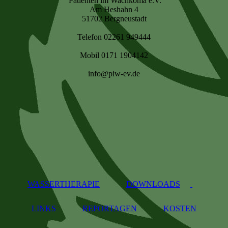
Patienten im Wachkoma e.V.
Am Heshahn 4
51702 Bergneustadt
Telefon 02261 949444
Mobil 0171 1904142
info@piw-ev.de
WASSERTHERAPIE
DOWNLOADS
LINKS
REPORTAGEN
KOSTEN