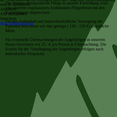
Die intensiv-therapeutische Pflege in unserer Einrichtung wird
und zu optimieren.
von unserem zugelassenen Ambulanten Pflegedienst mit den
Ablehnen
Kostenträgern abgerechnet.
Alle akzeptieren
Speichern
Für den Aufenthalt und hauswirtschaftliche Versorgung der
Mehr Informationen
Patienten berechnen wir eine geringe ( 130 - 150 €) monatliche
Miete.
Für eventuelle Übernachtungen der Angehörigen in unserem
Hause berechnen wir 25, -€ pro Person je Übernachtung. Die
Kosten für die Verpflegung der Angehörigen erfolgen nach
individueller Absprache.