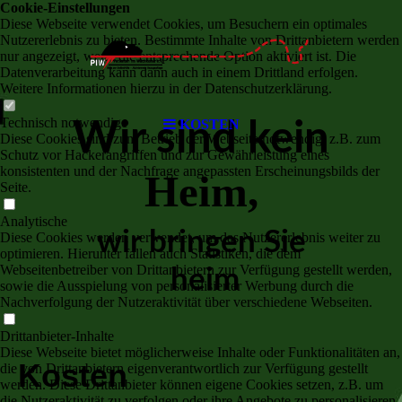
Cookie-Einstellungen
Diese Webseite verwendet Cookies, um Besuchern ein optimales
Nutzererlebnis zu bieten. Bestimmte Inhalte von Drittanbietern werden
nur angezeigt, wenn die entsprechende Option aktiviert ist. Die
Datenverarbeitung kann dann auch in einem Drittland erfolgen.
Weitere Informationen hierzu in der Datenschutzerklärung.
Technisch notwendige
KOSTEN
Wir sind kein
Diese Cookies sind zum Betrieb der Webseite notwendig, z.B. zum
Schutz vor Hackerangriffen und zur Gewährleistung eines
konsistenten und der Nachfrage angepassten Erscheinungsbilds der
Heim,
Seite.
Analytische
wir bringen Sie
Diese Cookies werden verwendet, um das Nutzererlebnis weiter zu
optimieren. Hierunter fallen auch Statistiken, die dem
Webseitenbetreiber von Drittanbietern zur Verfügung gestellt werden,
heim
sowie die Ausspielung von personalisierter Werbung durch die
Nachverfolgung der Nutzeraktivität über verschiedene Webseiten.
Drittanbieter-Inhalte
Diese Webseite bietet möglicherweise Inhalte oder Funktionalitäten an,
Kosten
die von Drittanbietern eigenverantwortlich zur Verfügung gestellt
werden. Diese Drittanbieter können eigene Cookies setzen, z.B. um
die Nutzeraktivität zu verfolgen oder ihre Angebote zu personalisieren