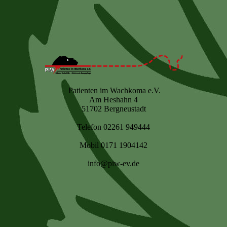
Patienten im Wachkoma e.V.
Am Heshahn 4
51702 Bergneustadt
Telefon 02261 949444
Mobil 0171 1904142
info@piw-ev.de